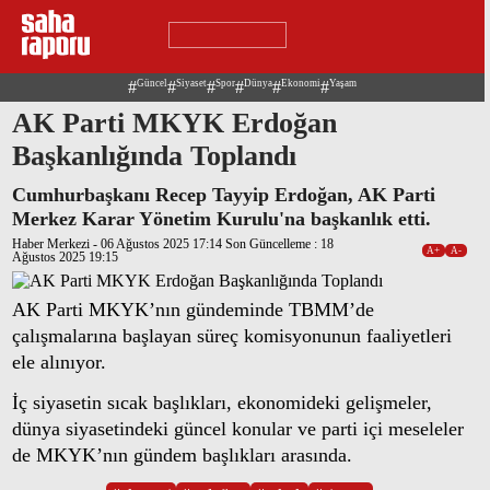
Güncel
Siyaset
Spor
Dünya
Ekonomi
Yaşam
AK Parti MKYK Erdoğan
Başkanlığında Toplandı
Cumhurbaşkanı Recep Tayyip Erdoğan, AK
Parti Merkez Karar Yönetim Kurulu'na
başkanlık etti.
Haber Merkezi - 06 Ağustos 2025 17:14 Son Güncelleme :
A+
A-
18 Ağustos 2025 19:15
AK Parti MKYK’nın gündeminde TBMM’de
çalışmalarına başlayan süreç komisyonunun
faaliyetleri ele alınıyor.
İç siyasetin sıcak başlıkları, ekonomideki
gelişmeler, dünya siyasetindeki güncel konular ve
parti içi meseleler de MKYK’nın gündem başlıkları