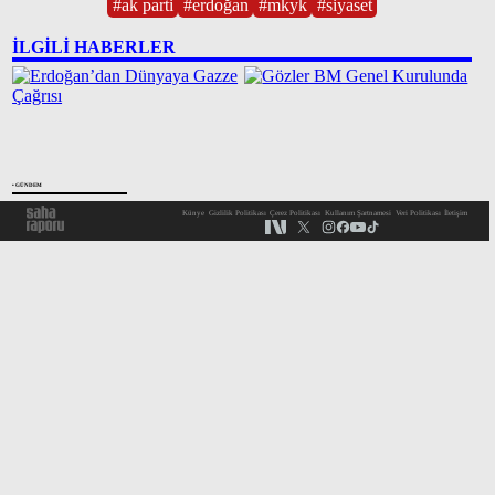
arasında.
#
ak parti
#
erdoğan
#
mkyk
#
siyaset
İLGİLİ HABERLER
• GÜNDEM
Künye
Gizlilik Politikası
Çerez Politikası
Kullanım Şartnamesi
Veri Politikası
İletişim