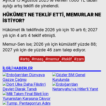
Ayrıca 15 Ağustos 2025’te verilen 1.000 TL taban
aylığı artış teklifi de yinelendi.
HÜKÜMET NE TEKLİF ETTİ, MEMURLAR NE
İSTİYOR?
Hükümet ilk teklifinde 2026 yılı için 10 artı 6; 2027
yılı için 4 artı 4 teklif etmişti.
Memur-Sen ise; 2026 yılı için kümülatif yüzde 88;
2027 yılı için de yüzde 46 zam talep ediyor.
#
artış
#
maaş
#
memur
#
teklif
#
zam
İLGİLİ HABERLER