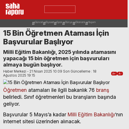
Güncel
Siyaset
Spor
Dünya
Ekonomi
Yaşam
15 Bin Öğretmen Ataması İçin
Başvurular Başlıyor
Milli Eğitim Bakanlığı, 2025 yılında atamasını
yapacağı 15 bin öğretmen için başvuruları
almaya bugün başlıyor.
Haber Merkezi - 21 Nisan 2025 10:09 Son Güncelleme : 18
A+
A-
Ağustos 2025 19:15
Öğretmen
atamaları ile ilgili bakanlık 76
branş
belirledi. Sınıf öğretmenleri bu branşların başında
geliyor.
Başvurular 5 Mayıs’a kadar
Milli Eğitim Bakanlığı
‘nın
internet sitesi üzerinden alınacak.